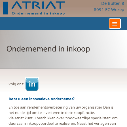
De Bulten 8
8091 EC Wezep
Home
Wie zijn wij?
Wat bieden wij?
Voor welke opdrachtgevers
Voor welke professionals?
Referenties
Contact
Volg ons:
Bent u een innovatieve ondernemer?
En toe aan rendementsverbetering van uw organisatie? Dan is
het nu de tijd om te investeren in de inkoopfunctie.
Via Atriat kunt u beschikken over ‘hoogwaardige specialisten’ om
duurzaam inkoopvoordeel te realiseren. Naast het verlagen van