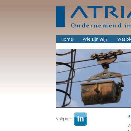
Home
Wie zijn wij?
Wat bi
R
Volg ons:
A