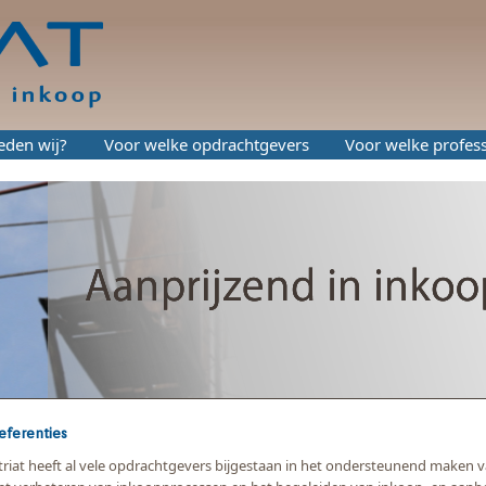
eden wij?
Voor welke opdrachtgevers
Voor welke profess
eferenties
triat heeft al vele opdrachtgevers bijgestaan in het ondersteunend maken v