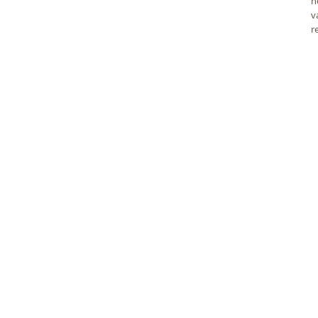
h
v
r