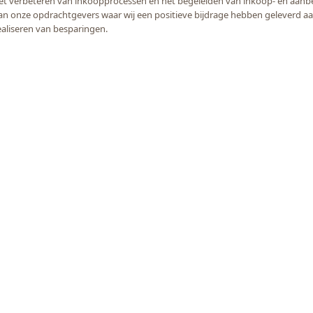
et verbeteren van inkoopprocessen en het begeleiden van inkoop- en aanb
an onze opdrachtgevers waar wij een positieve bijdrage hebben geleverd aa
ealiseren van besparingen.