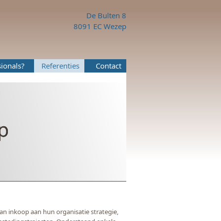
De Bulten 8
8091 EC Wezep
ionals?
Referenties
Contact
an inkoop aan hun organisatie strategie,